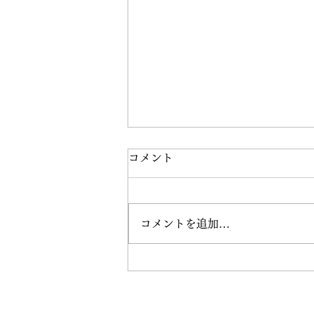
福山のパーソナルジムを紹
コメント
介！
目次 福山パーソナルジムの魅力
コメントを追加…
とは？ 50代からの健康管理にパ
ーソナルジムが最適な理由 福山
でおすすめのパーソナルジム 福
山パーソナルジムの利用者の声
まとめ：50代からの健康維持に