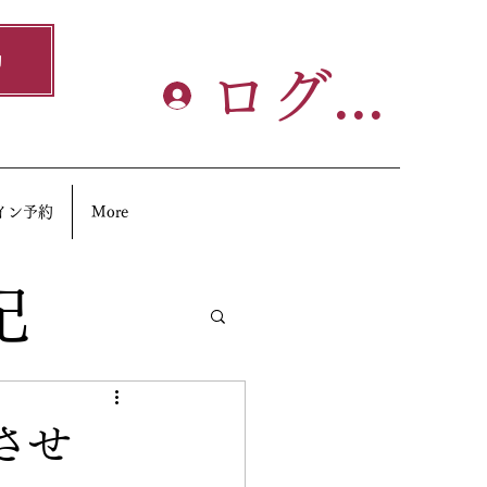
約
ログイン
イン予約
More
記
させ