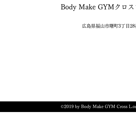
福山のパーソナルジムを活用しよ
Body Make GYMクロ
う 1. 福山パーソナルジムの魅力
とは？...
広島県福山市曙町3丁目28
©2019 by Body Make GYM Cros