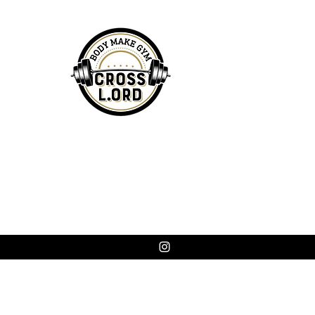
け方 筋トレの頻度に関する
ある誤解 1. 週何回の筋トレ
なのか？...