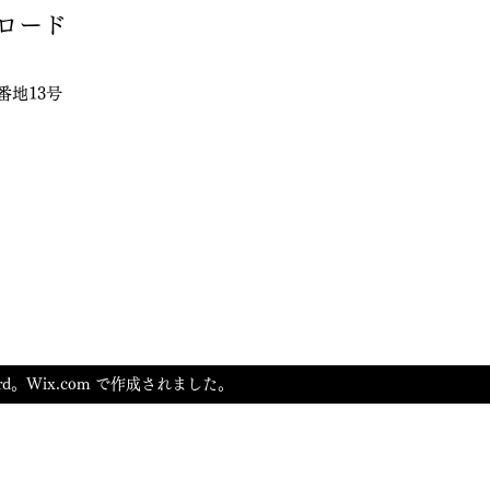
ニングのためのポイント まと
見つ
スロード
め：継続的なトレーニングで理想
よく
の腕を手に入れよう 1....
が最適
番地13号
s L.ord。Wix.com で作成されました。