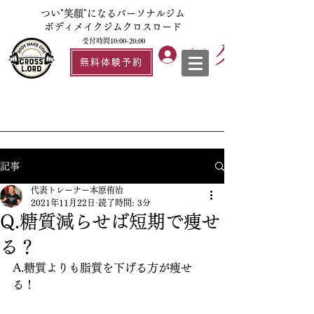
つい"笑顔"になるパーソナルジム
ボディメイクジムクロスロード
受付時間10:00-20:00
ログイン
無料体験予約
記事
代表トレーナー本原侑治
2021年11月22日
読了時間: 3分
Q.糖質減らせば短期で痩せ
る？
A.糖質よりも脂質を下げる方が痩せ
る！