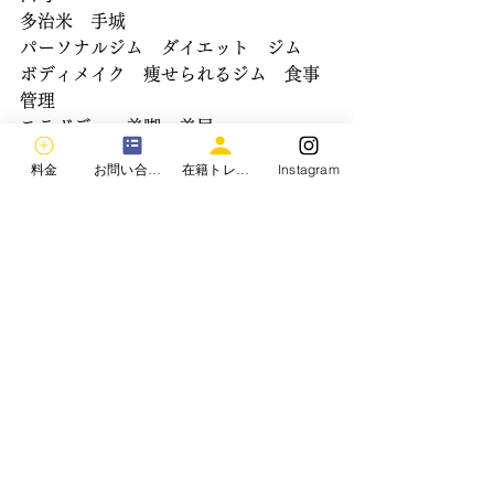
多治米　手城　
パーソナルジム　ダイエット　ジム
ボディメイク　痩せられるジム　食事
管理
モテボディ　美脚　美尻
FWJ　ボディコンテスト　ボディビ
料金
お問い合わせ
在籍トレーナー
Instagram
ル　フィジーク
アスリートモデル　フィットネスモデ
ル　ジーンズモデル
マッチョ　細マッチョ　筋トレ
ボディメイクジムクロスロード
本気ダイエットならボディメイクジム
クロスロード
2週間トライアルコースあり。
まずは無料カウンセリングを！
ボディメイクジムクロスロード
本気ダイエットならボディメイクジム
クロスロード