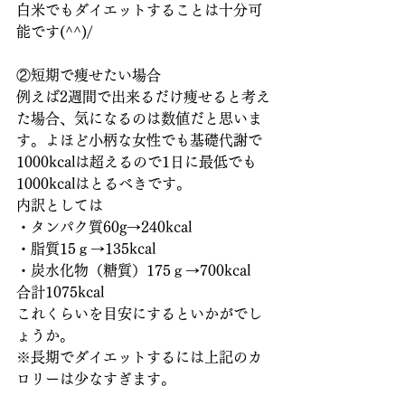
白米でもダイエットすることは十分可
能です(^^)/
②短期で痩せたい場合
例えば2週間で出来るだけ痩せると考え
た場合、気になるのは数値だと思いま
す。よほど小柄な女性でも基礎代謝で
1000kcalは超えるので1日に最低でも
1000kcalはとるべきです。
内訳としては
・タンパク質60g→240kcal
・脂質15ｇ→135kcal
・炭水化物（糖質）175ｇ→700kcal
合計1075kcal
これくらいを目安にするといかがでし
ょうか。
※長期でダイエットするには上記のカ
ロリーは少なすぎます。