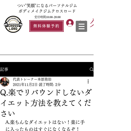
つい"笑顔"になるパーソナルジム
ボディメイクジムクロスロード
受付時間10:00-20:00
ログイン
無料体験予約
記事
代表トレーナー本原侑治
2021年11月2日
読了時間: 2分
Q.楽でリバウンドしないダ
イエット方法を教えてくだ
さい
A.楽ちんなダイエットはない！楽に手
に入ったものはすぐになくなるぞ！