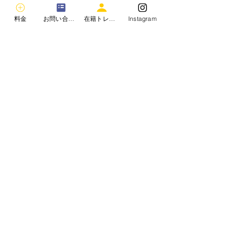
パーソナルジム　ダイエット　ジム
料金
お問い合わせ
在籍トレーナー
Instagram
ボディメイク　痩せられるジム　食事
管理
モテボディ　美脚　美尻
FWJ　ボディコンテスト　ボディビ
ル　フィジーク
アスリートモデル　フィットネスモデ
ル　ジーンズモデル
マッチョ　細マッチョ　筋トレ
ボディメイクジムクロスロード
本気ダイエットならボディメイクジム
クロスロード
2週間トライアルコースあり。
まずは無料カウンセリングを！