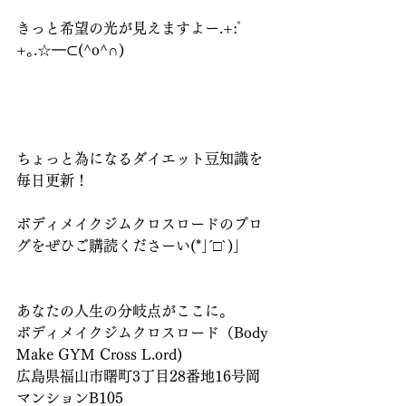
きっと希望の光が見えますよー.+:ﾟ
+｡.☆━⊂(^o^∩)
ちょっと為になるダイエット豆知識を
毎日更新！
ボディメイクジムクロスロードのブロ
グをぜひご購読くださーい(*｣´□`)｣
あなたの人生の分岐点がここに。
ボディメイクジムクロスロード（Body 
Make GYM Cross L.ord)
広島県福山市曙町3丁目28番地16号岡
マンションB105