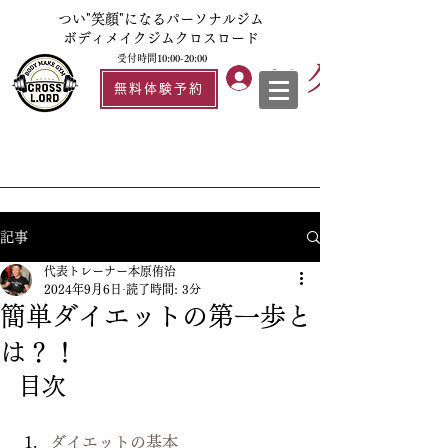
つい"笑顔"になるパーソナルジム
ボディメイクジムクロスロード
受付時間10:00-20:00
ログイン
無料体験予約
記事
代表トレーナー本原侑治
2024年9月6日
読了時間: 3分
簡単ダイエットの第一歩と
は？！
目次
ダイエットの基本