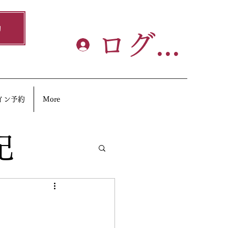
約
ログイン
イン予約
More
記