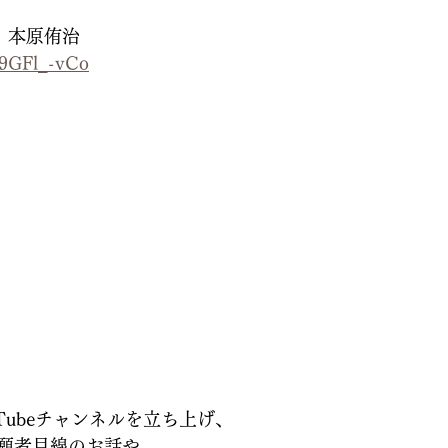
】本原侑治
Q9GFl_-vCo
Tubeチャンネルを立ち上げ、
願者目線のお話や