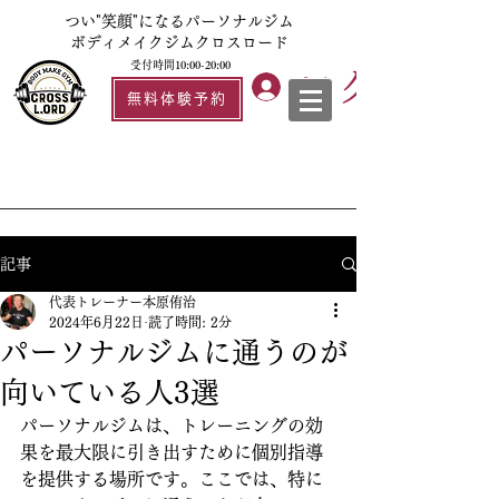
つい"笑顔"になるパーソナルジム
ボディメイクジムクロスロード
受付時間10:00-20:00
ログイン
無料体験予約
記事
代表トレーナー本原侑治
2024年6月22日
読了時間: 2分
パーソナルジムに通うのが
向いている人3選
パーソナルジムは、トレーニングの効
果を最大限に引き出すために個別指導
を提供する場所です。ここでは、特に