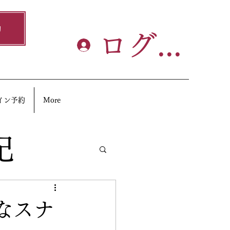
約
ログイン
イン予約
More
記
なスナ