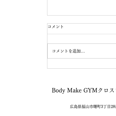
福山のパーソナルジムを紹
コメント
介！
目次 福山パーソナルジムの魅力
コメントを追加…
とは？ 50代からの健康管理にパ
ーソナルジムが最適な理由 福山
でおすすめのパーソナルジム 福
山パーソナルジムの利用者の声
まとめ：50代からの健康維持に
福山のパーソナルジムを活用しよ
Body Make GYMクロ
う 1. 福山パーソナルジムの魅力
とは？...
広島県福山市曙町3丁目28