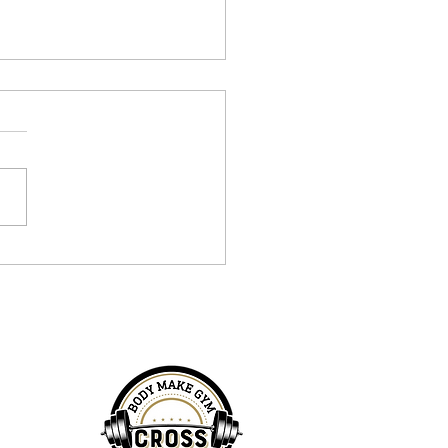
回の筋トレが一番筋肉が
の？
 週何回の筋トレが最適なの
 筋肉の成長と回復のメカニ
 初心者におすすめの筋トレ
 中級者以上に適した筋トレ
 筋トレの頻度とボリューム
ランス 最適な筋トレ頻度の
け方 筋トレの頻度に関する
ある誤解 1. 週何回の筋トレ
なのか？...