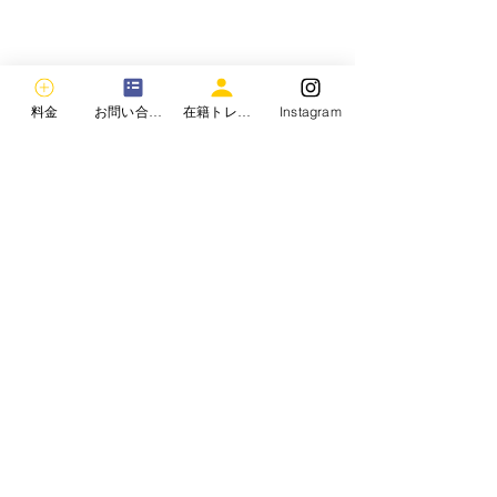
料金
お問い合わせ
在籍トレーナー
Instagram
Body Make GYMクロスロード
広島県福山市曙町3丁目28番地13号
©2019 by Body Make GYM Cross L.ord。Wix.com
で作成されました。