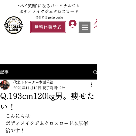
つい"笑顔"になるパーソナルジム
ボディメイクジムクロスロード
受付時間10:00-20:00
ログイン
無料体験予約
記事
代表トレーナー本原侑治
2021年11月13日
読了時間: 2分
Q.193cm120kg男。痩せた
い！
こんにちはー！
ボディメイクジムクロスロード本原侑
治です！