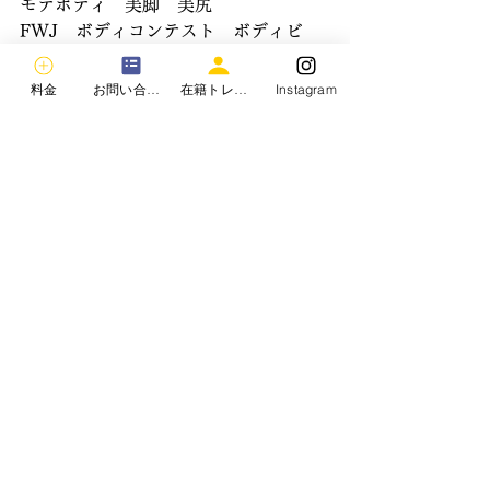
モテボディ　美脚　美尻
FWJ　ボディコンテスト　ボディビ
ル　フィジーク
アスリートモデル　フィットネスモデ
料金
お問い合わせ
在籍トレーナー
Instagram
ル　ジーンズモデル
マッチョ　細マッチョ　筋トレ
ボディメイクジムクロスロード
本気ダイエットならボディメイクジム
クロスロード
2週間トライアルコースあり。
まずは無料カウンセリングを！
すべて表示
最新記事