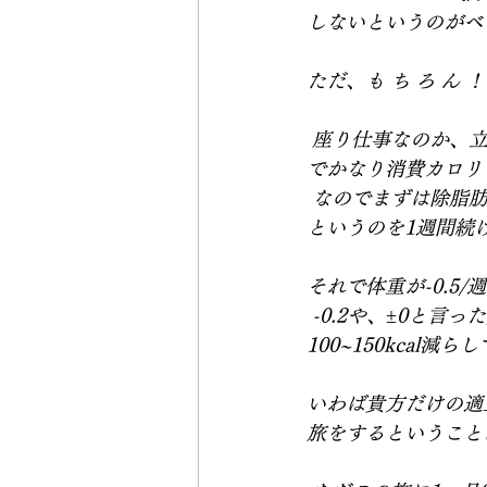
しないというのがベ
ただ、も ち ろ ん ！
 座り仕事なのか、
でかなり消費カロリ
 なのでまずは除脂肪
というのを1週間続け
それで体重が-0.5
 -0.2や、±0と言
100~150kcal減ら
いわば貴方だけの適
旅をするということ