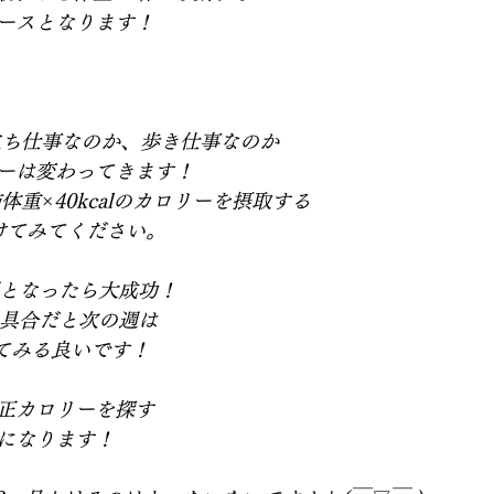
ースとなります！  
立ち仕事なのか、歩き仕事なのか
ーは変わってきます！ 
体重×40kcalのカロリーを摂取する
てみてください。  
/週となったら大成功！
った具合だと次の週は
してみる良いです！   
正カロリーを探す
になります！ 