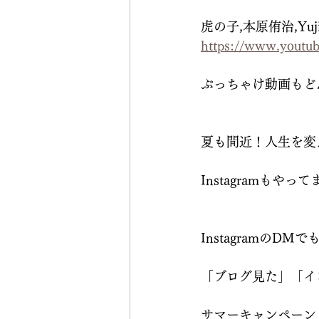
虎の子,本原侑治,YujiM
https://www.yout
ぶっちゃけ動画もど
夏も間近！人生を変
Instagramもやって
InstagramのD
「ブログ見た」「イ
サマーキャンペーン（7