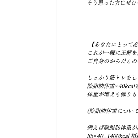
そう思った方はぜひ
 【あなたにとって
これが一概に正解を
ご自身のからだとの相
しっかり筋トレをして
除脂肪体重×40kca
体重が増えも減りも
(除脂肪体重について
例えば除脂肪体重が3
35×40=1400kc