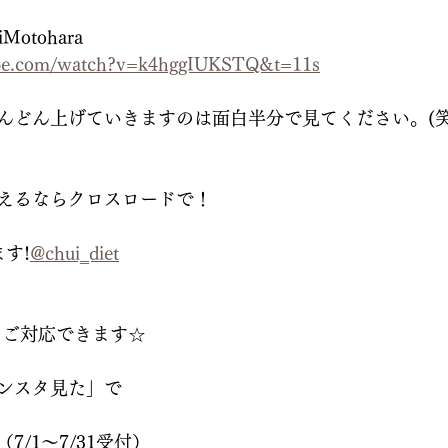
otohara
ube.com/watch?v=k4hggIUKSTQ&t=11s
んどん上げていきますのは面白半分で見てください。(笑
えるならクロスロードで！
ます!
@chui‗diet
Mでもご対応できます☆
ンスタ見た」で
/1～7/31受付）