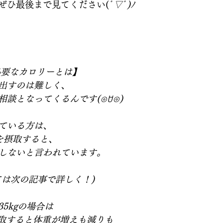
ぜひ最後まで見てください(
ﾟ▽ﾟ)ﾉ   
必要なカロリーとは】 
出すのは難しく、
談となってくるんです(⊙ꇴ⊙)  
いる方は、  
lを摂取すると、
しないと言われています。 
は次の記事で詳しく！)  
5kgの場合は 
al 摂取すると体重が増えも減りも