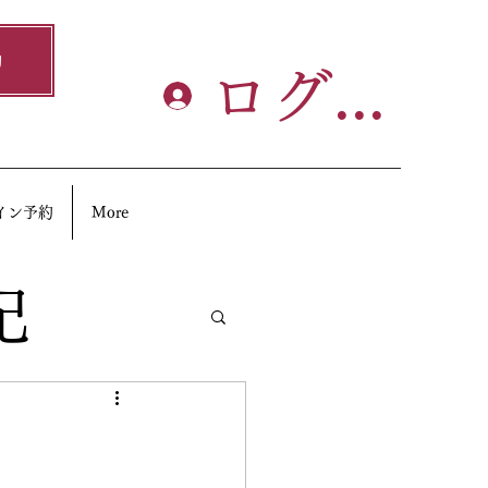
約
ログイン
イン予約
More
記