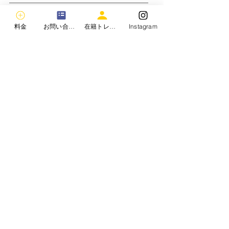
＿＿＿＿＿＿＿＿＿＿＿＿＿＿＿＿
広島　福山　尾道　三原　曙町　福山
料金
お問い合わせ
在籍トレーナー
Instagram
駅
東福山駅　蔵王　東桜町　新涯町　川
口町
多治米　手城　
パーソナルジム　ダイエット　ジム
ボディメイク　痩せられるジム　食事
管理
モテボディ　美脚　美尻
FWJ　ボディコンテスト　ボディビ
ル　フィジーク
アスリートモデル　フィットネスモデ
ル　ジーンズモデル
マッチョ　細マッチョ　筋トレ