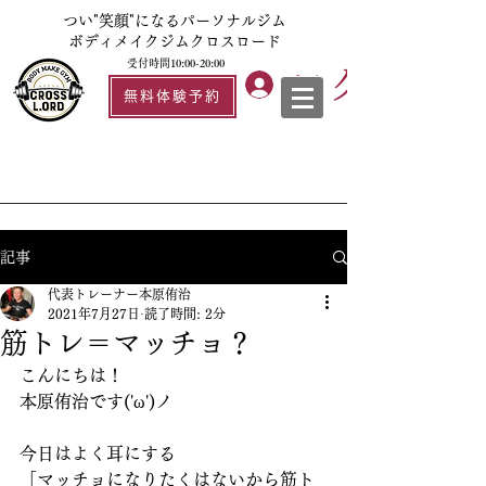
つい"笑顔"になるパーソナルジム
ボディメイクジムクロスロード
受付時間10:00-20:00
ログイン
無料体験予約
記事
代表トレーナー本原侑治
2021年7月27日
読了時間: 2分
筋トレ＝マッチョ？
こんにちは！
本原侑治です('ω')ノ
今日はよく耳にする
「マッチョになりたくはないから筋ト