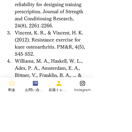
reliability for designing training 
prescription. Journal of Strength 
and Conditioning Research, 
24(8), 2261-2266.
Vincent, K. R., & Vincent, H. K. 
(2012). Resistance exercise for 
knee osteoarthritis. PM&R, 4(5), 
S45-S52.
Williams, M. A., Haskell, W. L., 
Ades, P. A., Amsterdam, E. A., 
Bittner, V., Franklin, B. A., ... & 
Stewart, K. J. (2007). Resistance 
exercise in individuals with and 
料金
お問い合わせ
在籍トレーナー
Instagram
without cardiovascular disease: 
2007 update: a scientific 
statement from the American 
Heart Association Council on 
Clinical Cardiology and Council 
on Nutrition, Physical Activity, 