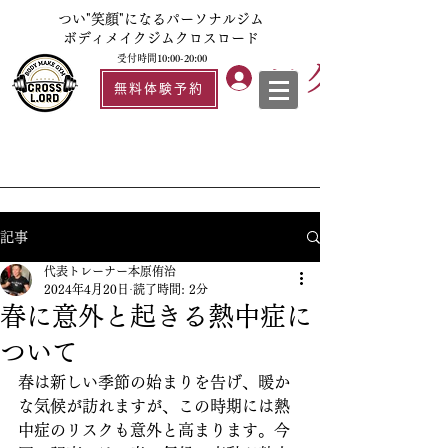
つい"笑顔"になるパーソナルジム
ボディメイクジムクロスロード
受付時間10:00-20:00
ログイン
無料体験予約
記事
代表トレーナー本原侑治
2024年4月20日
読了時間: 2分
春に意外と起きる熱中症に
ついて
春は新しい季節の始まりを告げ、暖か
な気候が訪れますが、この時期には熱
中症のリスクも意外と高まります。今