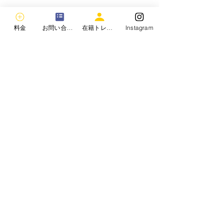
料金
お問い合わせ
在籍トレーナー
Instagram
腕を太くするための筋ト
週何回の筋トレ
レ3選！
肉がつくの？
コメント
目次 腕を太くするために知
目次 週何回の筋
っておきたいこと 腕を太く
なのか？ 筋肉の
する筋トレ1：バーベルカー
のメカニズム 初
コメントを追加…
ル 腕を太くする筋トレ2：ト
すめの筋トレ頻度
ライセプス・ディップス 腕
上に適した筋トレ
を太くする筋トレ3：ハンマ
レの頻度とボリュ
ーカール 効果的な腕トレー
ンス 最適な筋ト