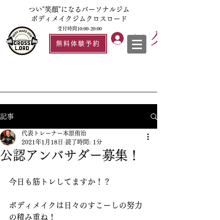
つい"笑顔"になるパーソナルジム
ボディメイクジムクロスロード
受付時間10:00-20:00
ログイン
無料体験予約
記事
代表トレーナー本原侑治
2021年1月18日
読了時間: 1分
公認アンバサダー募集！
今日も筋トレしてますか！？
ボディメイクは日々のすこーしの努力
の積み重ね！