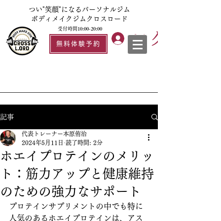
つい"笑顔"になるパーソナルジム
ボディメイクジムクロスロード
受付時間10:00-20:00
ログイン
無料体験予約
記事
代表トレーナー本原侑治
2024年5月11日
読了時間: 2分
ホエイプロテインのメリッ
ト：筋力アップと健康維持
のための強力なサポート
プロテインサプリメントの中でも特に
人気のあるホエイプロテインは、アス