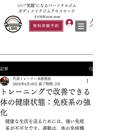
つい"笑顔"になるパーソナルジム
ボディメイクジムクロスロード
受付時間10:00-20:00
ログイン
無料体験予約
記事
代表トレーナー本原侑治
2024年4月10日
読了時間: 2分
トレーニングで改善できる
体の健康状態：免疫系の強
化
健康な生活を送るためには、強い免疫
系が不可欠です。運動は、体の免疫機