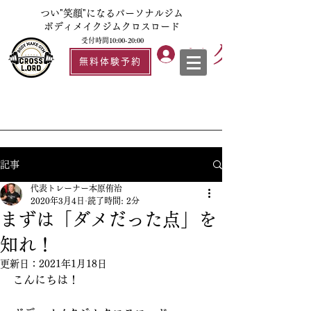
つい"笑顔"になるパーソナルジム
ボディメイクジムクロスロード
受付時間10:00-20:00
ログイン
無料体験予約
記事
代表トレーナー本原侑治
2020年3月4日
読了時間: 2分
まずは「ダメだった点」を
知れ！
更新日：
2021年1月18日
こんにちは！