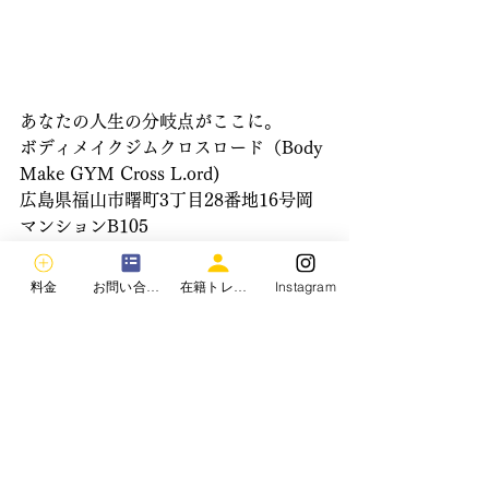
あなたの人生の分岐点がここに。
ボディメイクジムクロスロード（Body 
Make GYM Cross L.ord)
広島県福山市曙町3丁目28番地16号岡
マンションB105
070-1874-3313
 https://www.bmgcrosslord.com/ 
料金
お問い合わせ
在籍トレーナー
Instagram
【只今無料カウンセリング・入会金0円
キャンペーン実施中】
☆お問い合わせフォームはこちらをク
リック☆