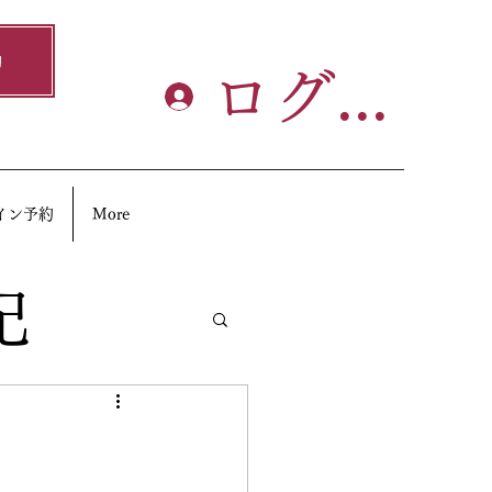
約
ログイン
イン予約
More
記