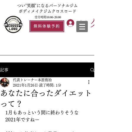
つい"笑顔"になるパーソナルジム
ボディメイクジムクロスロード
受付時間10:00-20:00
ログイン
無料体験予約
記事
代表トレーナー本原侑治
2021年1月26日
読了時間: 1分
あなたに合ったダイエット
って？
1月もあっという間に終わりそうな
2021年ですねー