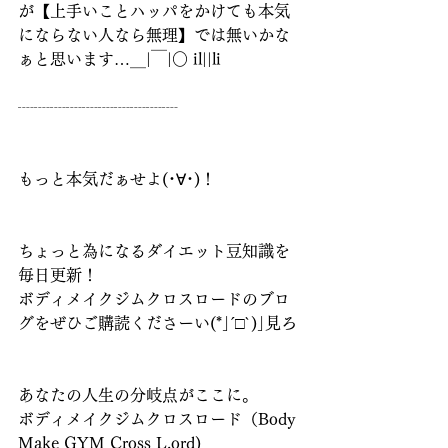
が【上手いことハッパをかけても本気
にならない人なら無理】では無いかな
ぁと思います…＿|￣|○ il||li
┈┈┈┈┈┈┈┈┈┈
もっと本気だぁせよ(･∀･)！
ちょっと為になるダイエット豆知識を
毎日更新！
ボディメイクジムクロスロードのブロ
グをぜひご購読くださーい(*｣´□`)｣見ろ
あなたの人生の分岐点がここに。
ボディメイクジムクロスロード（Body 
Make GYM Cross L.ord)