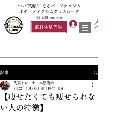
つい"笑顔"になるパーソナルジム
ボディメイクジムクロスロード
受付時間10:00-20:00
ログイン
無料体験予約
記事
代表トレーナー本原侑治
2022年1月28日
読了時間: 3分
【痩せたくても痩せられな
い人の特徴】