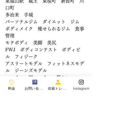
東福山駅　蔵王　東桜町　新涯町　川
口町
多治米　手城　
パーソナルジム　ダイエット　ジム
ボディメイク　痩せられるジム　食事
管理
モテボディ　美脚　美尻
FWJ　ボディコンテスト　ボディビ
ル　フィジーク
アスリートモデル　フィットネスモデ
ル　ジーンズモデル
マッチョ　細マッチョ　筋トレ
ボディメイクジムクロスロード
料金
お問い合わせ
在籍トレーナー
Instagram
本気ダイエットならボディメイクジム
クロスロード
2週間トライアルコースあり。
まずは無料カウンセリングを！
ボディメイクジムクロスロード
本気ダイエットならボディメイクジム