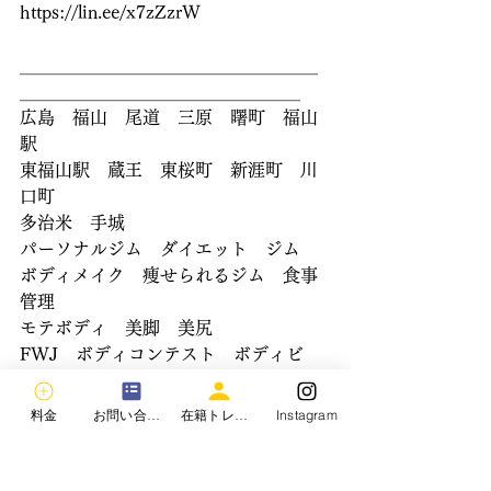
https://lin.ee/x7zZzrW 
＿＿＿＿＿＿＿＿＿＿＿＿＿＿＿＿＿
＿＿＿＿＿＿＿＿＿＿＿＿＿＿＿＿
広島　福山　尾道　三原　曙町　福山
駅
東福山駅　蔵王　東桜町　新涯町　川
口町
多治米　手城　
パーソナルジム　ダイエット　ジム
ボディメイク　痩せられるジム　食事
管理
モテボディ　美脚　美尻
FWJ　ボディコンテスト　ボディビ
ル　フィジーク
アスリートモデル　フィットネスモデ
料金
お問い合わせ
在籍トレーナー
Instagram
ル　ジーンズモデル
マッチョ　細マッチョ　筋トレ
ボディメイクジムクロスロード